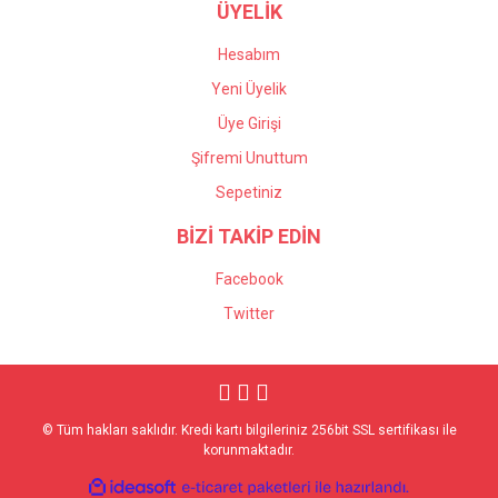
ÜYELİK
Hesabım
Yeni Üyelik
Üye Girişi
Şifremi Unuttum
Sepetiniz
BİZİ TAKİP EDİN
Facebook
Twitter
© Tüm hakları saklıdır. Kredi kartı bilgileriniz 256bit SSL sertifikası ile
korunmaktadır.
ile
ideasoft
e-