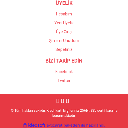
ÜYELİK
Hesabım
Yeni Üyelik
Üye Girişi
Şifremi Unuttum
Sepetiniz
BİZİ TAKİP EDİN
Facebook
Twitter
© Tüm hakları saklıdır. Kredi kartı bilgileriniz 256bit SSL sertifikası ile
korunmaktadır.
ile
ideasoft
e-