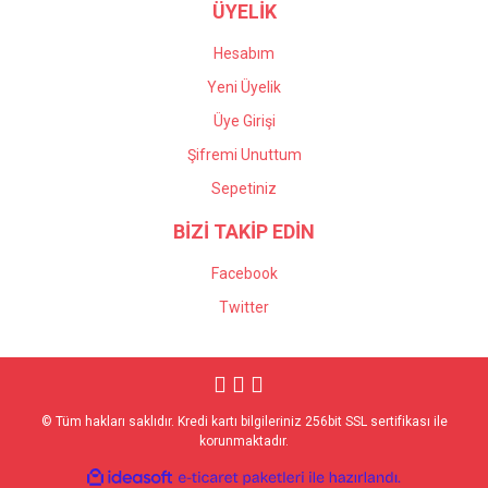
ÜYELİK
Hesabım
Yeni Üyelik
Üye Girişi
Şifremi Unuttum
Sepetiniz
BİZİ TAKİP EDİN
Facebook
Twitter
© Tüm hakları saklıdır. Kredi kartı bilgileriniz 256bit SSL sertifikası ile
korunmaktadır.
ile
ideasoft
e-