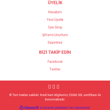
ÜYELİK
Hesabım
Yeni Üyelik
Üye Girişi
Şifremi Unuttum
Sepetiniz
BİZİ TAKİP EDİN
Facebook
Twitter
© Tüm hakları saklıdır. Kredi kartı bilgileriniz 256bit SSL sertifikası ile
korunmaktadır.
ile
ideasoft
e-