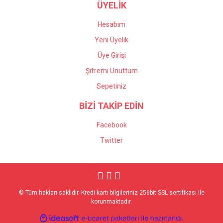
ÜYELİK
Hesabım
Yeni Üyelik
Üye Girişi
Şifremi Unuttum
Sepetiniz
BİZİ TAKİP EDİN
Facebook
Twitter
© Tüm hakları saklıdır. Kredi kartı bilgileriniz 256bit SSL sertifikası ile
korunmaktadır.
ile
ideasoft
e-