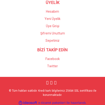
ÜYELİK
Hesabım
Yeni Üyelik
Üye Girişi
Şifremi Unuttum
Sepetiniz
BİZİ TAKİP EDİN
Facebook
Twitter
© Tüm hakları saklıdır. Kredi kartı bilgileriniz 256bit SSL sertifikası ile
korunmaktadır.
ile
ideasoft
e-