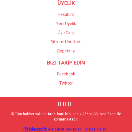
ÜYELİK
Hesabım
Yeni Üyelik
Üye Girişi
Şifremi Unuttum
Sepetiniz
BİZİ TAKİP EDİN
Facebook
Twitter
© Tüm hakları saklıdır. Kredi kartı bilgileriniz 256bit SSL sertifikası ile
korunmaktadır.
ile
ideasoft
e-