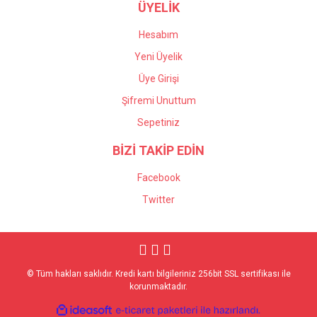
ÜYELİK
Hesabım
Yeni Üyelik
Üye Girişi
Şifremi Unuttum
Sepetiniz
BİZİ TAKİP EDİN
Facebook
Twitter
© Tüm hakları saklıdır. Kredi kartı bilgileriniz 256bit SSL sertifikası ile
korunmaktadır.
ile
ideasoft
e-