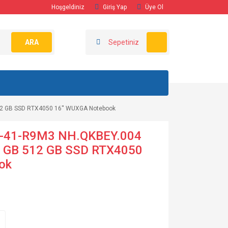
Hoşgeldiniz
Giriş Yap
Üye Ol
ARA
Sepetiniz
12 GB SSD RTX4050 16'' WUXGA Notebook
16-41-R9M3 NH.QKBEY.004
6 GB 512 GB SSD RTX4050
ok