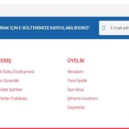
Bu ürüne ilk yorumu siz yapın!
K İÇİN E-BÜLTENİMİZE KAYDOLABİLİRSİNİZ!
Yorum Yaz
ERİŞ
ÜYELİK
i Satış Sözleşmesi
Hesabım
 ve Güvenlik
Yeni Üyelik
 İade Şartları
Üye Girişi
Veriler Politikası
Şifremi Unuttum
Sepetiniz