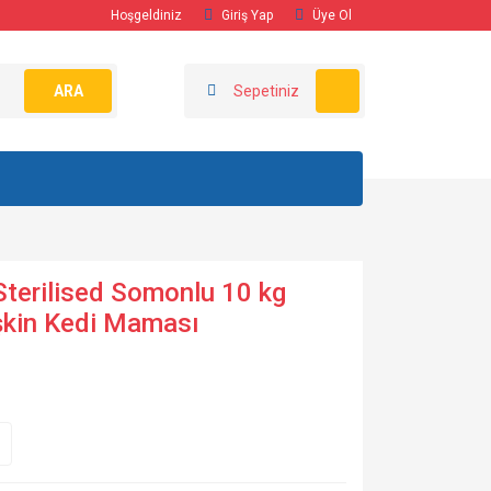
Hoşgeldiniz
Giriş Yap
Üye Ol
ARA
Sepetiniz
Sterilised Somonlu 10 kg
tişkin Kedi Maması