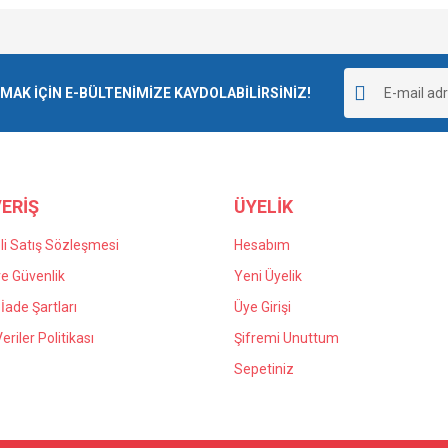
Bu ürüne ilk yorumu siz yapın!
K İÇİN E-BÜLTENİMİZE KAYDOLABİLİRSİNİZ!
Yorum Yaz
ERİŞ
ÜYELİK
i Satış Sözleşmesi
Hesabım
 ve Güvenlik
Yeni Üyelik
 İade Şartları
Üye Girişi
Veriler Politikası
Şifremi Unuttum
Sepetiniz