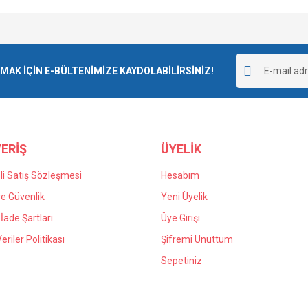
Bu ürüne ilk yorumu siz yapın!
K İÇİN E-BÜLTENİMİZE KAYDOLABİLİRSİNİZ!
Yorum Yaz
ERİŞ
ÜYELİK
i Satış Sözleşmesi
Hesabım
 ve Güvenlik
Yeni Üyelik
 İade Şartları
Üye Girişi
Veriler Politikası
Şifremi Unuttum
Sepetiniz