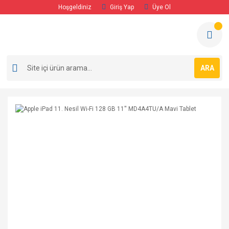
Hoşgeldiniz
Giriş Yap
Üye Ol
ARA