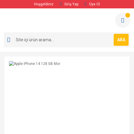
Hoşgeldiniz
Giriş Yap
Üye Ol
ARA