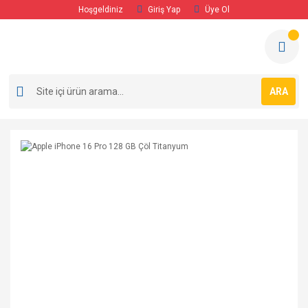
Hoşgeldiniz
Giriş Yap
Üye Ol
ARA