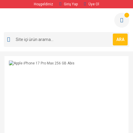
Hoşgeldiniz
Giriş Yap
Üye Ol
ARA