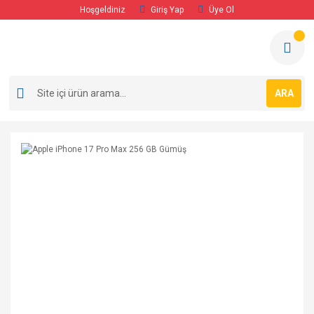
Hoşgeldiniz
Giriş Yap
Üye Ol
ARA