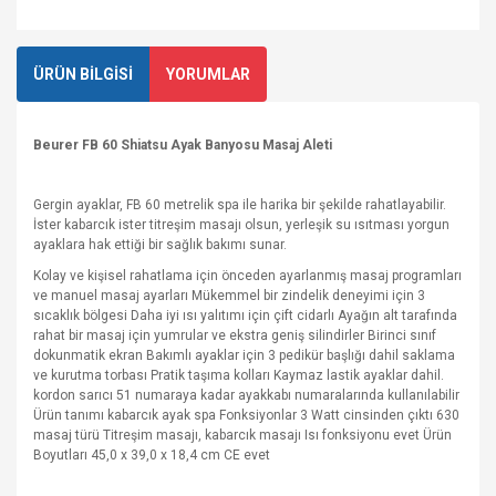
ÜRÜN BİLGİSİ
YORUMLAR
Beurer FB 60 Shiatsu Ayak Banyosu Masaj Aleti
Gergin ayaklar, FB 60 metrelik spa ile harika bir şekilde rahatlayabilir.
İster kabarcık ister titreşim masajı olsun, yerleşik su ısıtması yorgun
ayaklara hak ettiği bir sağlık bakımı sunar.
Kolay ve kişisel rahatlama için önceden ayarlanmış masaj programları
ve manuel masaj ayarları Mükemmel bir zindelik deneyimi için 3
sıcaklık bölgesi Daha iyi ısı yalıtımı için çift cidarlı Ayağın alt tarafında
rahat bir masaj için yumrular ve ekstra geniş silindirler Birinci sınıf
dokunmatik ekran Bakımlı ayaklar için 3 pedikür başlığı dahil saklama
ve kurutma torbası Pratik taşıma kolları Kaymaz lastik ayaklar dahil.
kordon sarıcı 51 numaraya kadar ayakkabı numaralarında kullanılabilir
Ürün tanımı kabarcık ayak spa Fonksiyonlar 3 Watt cinsinden çıktı 630
masaj türü Titreşim masajı, kabarcık masajı Isı fonksiyonu evet Ürün
Boyutları 45,0 x 39,0 x 18,4 cm CE evet