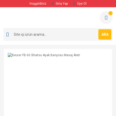
Hoşgeldiniz
Giriş Yap
Üye Ol
ARA