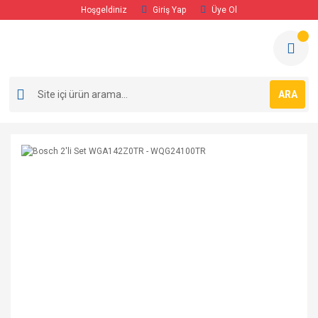
Hoşgeldiniz
Giriş Yap
Üye Ol
ARA