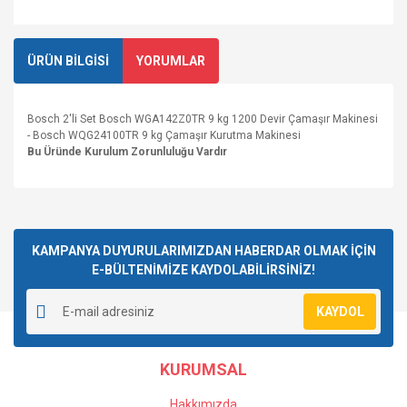
ÜRÜN BİLGİSİ
YORUMLAR
Bosch 2'li Set Bosch WGA142Z0TR 9 kg 1200 Devir Çamaşır Makinesi
- Bosch WQG24100TR 9 kg Çamaşır Kurutma Makinesi
Bu Üründe Kurulum Zorunluluğu Vardır
Bu ürüne ilk yorumu siz yapın!
KAMPANYA DUYURULARIMIZDAN HABERDAR OLMAK İÇİN
E-BÜLTENİMİZE KAYDOLABİLİRSİNİZ!
Yorum Yaz
KAYDOL
KURUMSAL
Hakkımızda