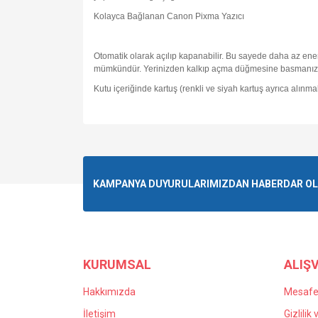
Kolayca Bağlanan Canon Pixma Yazıcı
Otomatik olarak açılıp kapanabilir. Bu sayede daha az ener
mümkündür. Yerinizden kalkıp açma düğmesine basmanıza g
Kutu içeriğinde kartuş (renkli ve siyah kartuş ayrıca alınm
KAMPANYA DUYURULARIMIZDAN HABERDAR OLMA
KURUMSAL
ALIŞV
Hakkımızda
Mesafel
İletişim
Gizlilik