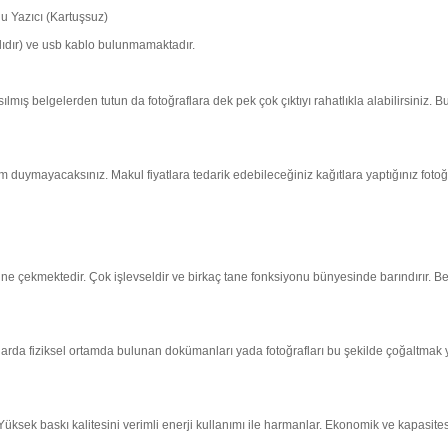
 Yazıcı (Kartuşsuz)
malıdır) ve usb kablo bulunmamaktadır.
mış belgelerden tutun da fotoğraflara dek pek çok çıktıyı rahatlıkla alabilirsiniz. 
im duymayacaksınız. Makul fiyatlara tedarik edebileceğiniz kağıtlara yaptığınız fotoğ
ne çekmektedir. Çok işlevseldir ve birkaç tane fonksiyonu bünyesinde barındırır. Bel
tlarda fiziksel ortamda bulunan dokümanları yada fotoğrafları bu şekilde çoğaltmak
üksek baskı kalitesini verimli enerji kullanımı ile harmanlar. Ekonomik ve kapasite