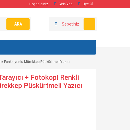
Hoşgeldiniz
Giriş Yap
Üye Ol
ARA
Sepetiniz
Çok Fonksiyonlu Mürekkep Püskürtmeli Yazıcı
arayıcı + Fotokopi Renkli
rekkep Püskürtmeli Yazıcı