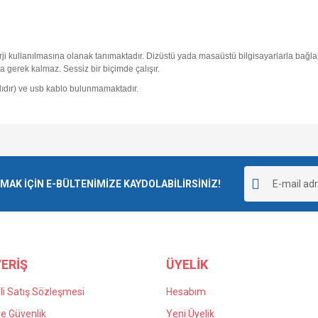
ji kullanılmasına olanak tanımaktadır. Dizüstü yada masaüstü bilgisayarlarla bağlant
erek kalmaz. Sessiz bir biçimde çalışır.
alıdır) ve usb kablo bulunmamaktadır.
Bu ürüne ilk yorumu siz yapın!
K İÇİN E-BÜLTENİMİZE KAYDOLABİLİRSİNİZ!
Yorum Yaz
ERİŞ
ÜYELİK
i Satış Sözleşmesi
Hesabım
 ve Güvenlik
Yeni Üyelik