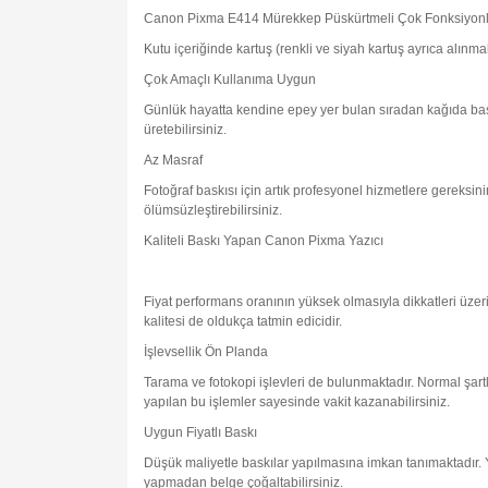
Canon Pixma E414 Mürekkep Püskürtmeli Çok Fonksiyonlu
Kutu içeriğinde kartuş (renkli ve siyah kartuş ayrıca alın
Çok Amaçlı Kullanıma Uygun
Günlük hayatta kendine epey yer bulan sıradan kağıda basıl
üretebilirsiniz.
Az Masraf
Fotoğraf baskısı için artık profesyonel hizmetlere gereksin
ölümsüzleştirebilirsiniz.
Kaliteli Baskı Yapan Canon Pixma Yazıcı
Fiyat performans oranının yüksek olmasıyla dikkatleri üzeri
kalitesi de oldukça tatmin edicidir.
İşlevsellik Ön Planda
Tarama ve fotokopi işlevleri de bulunmaktadır. Normal şar
yapılan bu işlemler sayesinde vakit kazanabilirsiniz.
Uygun Fiyatlı Baskı
Düşük maliyetle baskılar yapılmasına imkan tanımaktadır. Y
yapmadan belge çoğaltabilirsiniz.