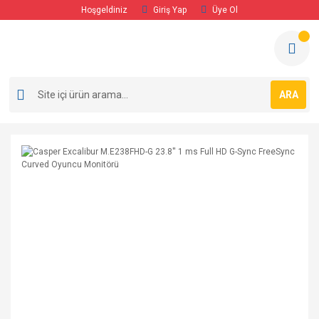
Hoşgeldiniz
Giriş Yap
Üye Ol
ARA