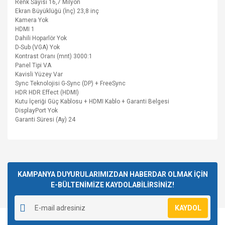
Renk Sayısı
16,7 Milyon
Ekran Büyüklüğü (İnç)
23,8 inç
Kamera
Yok
HDMI
1
Dahili Hoparlör
Yok
D-Sub (VGA)
Yok
Kontrast Oranı (mnt)
3000:1
Panel Tipi
VA
Kavisli Yüzey
Var
Sync Teknolojisi
G-Sync (DP) + FreeSync
HDR
HDR Effect (HDMI)
Kutu İçeriği
Güç Kablosu + HDMI Kablo + Garanti Belgesi
DisplayPort
Yok
Garanti Süresi (Ay)
24
Bu ürüne ilk yorumu siz yapın!
KAMPANYA DUYURULARIMIZDAN HABERDAR OLMAK İÇİN
E-BÜLTENİMİZE KAYDOLABİLİRSİNİZ!
Yorum Yaz
KAYDOL