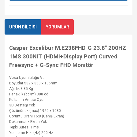
ÜRÜN BİLGİSİ
YORUMLAR
Casper Excalibur M.E238FHD-G 23.8" 200HZ
1MS 300NIT (HDMI+Display Port) Curved
Freesync + G-Sync FHD Monitör
Vesa Uyumluluğu
Var
Boyutlar
539 x 388 x 136mm
Ağırlık
3.85 Kg
Parlaklık (cd/m)
300 cd
Kullanım Amacı
Oyun
3D Desteği
Yok
Çözünürlük (max)
1920 x 1080
Görüntü Oranı
16:9 (Geniş Ekran)
Dokunmatik Ekran
Yok
Tepki Süresi
1 ms
Yenileme Hızı (Hz)
200 Hz