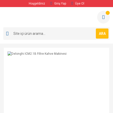
Hoşgeldiniz
Giriş Yap
Üye Ol
ARA