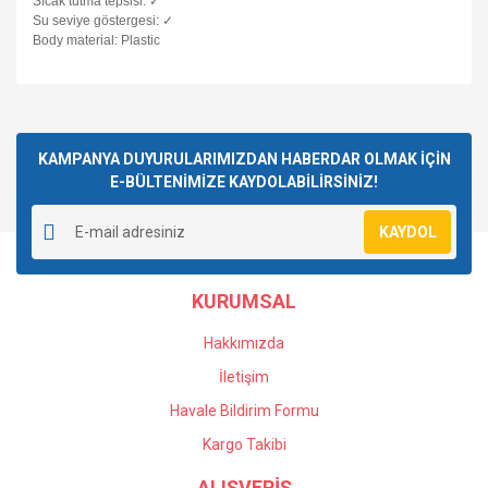
Sıcak tutma tepsisi: ✓
Su seviye göstergesi: ✓
Body material: Plastic
Bu ürüne ilk yorumu siz yapın!
KAMPANYA DUYURULARIMIZDAN HABERDAR OLMAK İÇİN
E-BÜLTENİMİZE KAYDOLABİLİRSİNİZ!
Yorum Yaz
KAYDOL
KURUMSAL
Hakkımızda
İletişim
Havale Bildirim Formu
Kargo Takibi
ALIŞVERİŞ