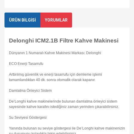
ÜRÜN BİLGİSİ
YORUMLAR
Delonghi ICM2.1B Filtre Kahve Makinesi
Dünyanın 1 Numaralı Kahve Makinesi Markası: Delonghi
ECO Enerji Tasarrufu
Arttırılmış güvenlik ve enerji tasarrufu için demleme işlemi
tamamlandıktan 40 dk. sonra otomatik olarak kapanır.
Damlatma Önleyici Sistem
De’Longhi kahve makinelerinde bulunan damlatma önleyici sistem
sayesinde kahve karafını istediğiniz zaman yerinden çıkarabilirsiniz.
Su Seviyesi Göstergesi
Yanında bulunan su seviye göstergesi ile De’Longhi kahve makinenizin
su durumunu kolaylıkla takip edebilirsiniz.