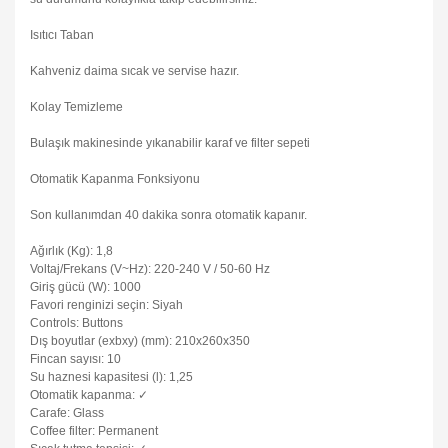
Isıtıcı Taban
Kahveniz daima sıcak ve servise hazır.
Kolay Temizleme
Bulaşık makinesinde yıkanabilir karaf ve filter sepeti
Otomatik Kapanma Fonksiyonu
Son kullanımdan 40 dakika sonra otomatik kapanır.
Ağırlık (Kg): 1,8
Voltaj/Frekans (V~Hz): 220-240 V / 50-60 Hz
Giriş gücü (W): 1000
Favori renginizi seçin: Siyah
Controls: Buttons
Dış boyutlar (exbxy) (mm): 210x260x350
Fincan sayısı: 10
Su haznesi kapasitesi (l): 1,25
Otomatik kapanma: ✓
Carafe: Glass
Coffee filter: Permanent