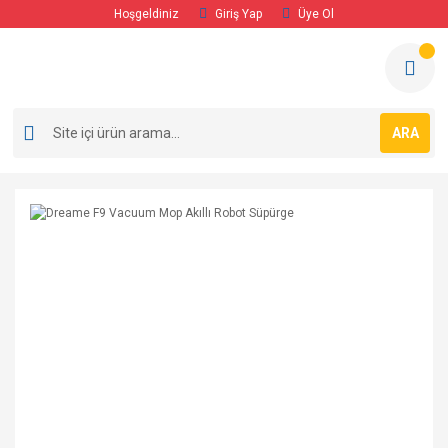
Hoşgeldiniz
Giriş Yap
Üye Ol
ARA