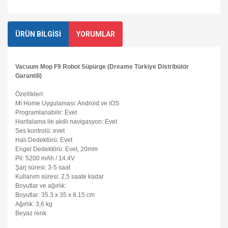
ÜRÜN BİLGİSİ
YORUMLAR
Vacuum Mop F9 Robot Süpürge (Dreame Türkiye Distribütör
Garantili)
Özellikleri:
Mi Home Uygulaması: Android ve iOS
Programlanabilir: Evet
Haritalama ile akıllı navigasyon: Evet
Ses kontrolü: evet
Halı Dedektörü: Evet
Engel Dedektörü: Evet, 20mm
Pil: 5200 mAh / 14.4V
Şarj süresi: 3-5 saat
Kullanım süresi: 2,5 saate kadar
Boyutlar ve ağırlık:
Boyutlar: 35.3 x 35 x 8.15 cm
Ağırlık: 3,6 kg
Beyaz renk