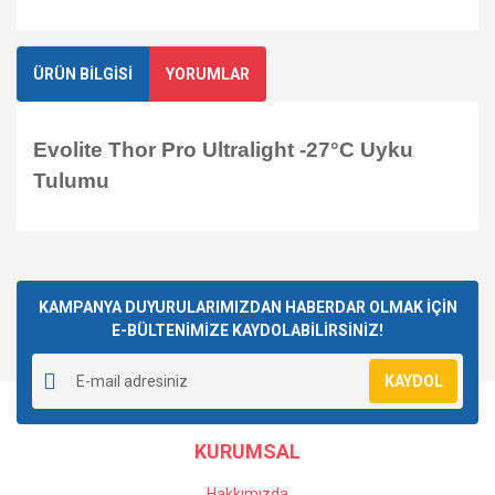
ÜRÜN BİLGİSİ
YORUMLAR
Evolite Thor Pro Ultralight -27°C Uyku
Tulumu
Bu ürüne ilk yorumu siz yapın!
KAMPANYA DUYURULARIMIZDAN HABERDAR OLMAK İÇİN
E-BÜLTENİMİZE KAYDOLABİLİRSİNİZ!
Yorum Yaz
KAYDOL
KURUMSAL
Hakkımızda