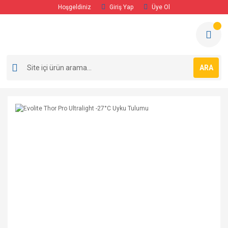
Hoşgeldiniz
Giriş Yap
Üye Ol
ARA