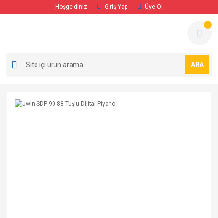
Hoşgeldiniz
Giriş Yap
Üye Ol
ARA