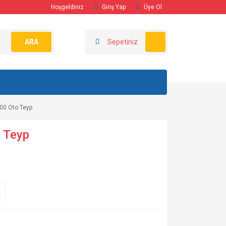
Hoşgeldiniz
Giriş Yap
Üye Ol
ARA
Sepetiniz
00 Oto Teyp
 Teyp