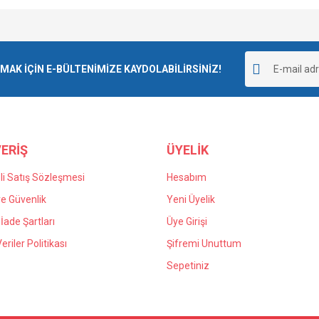
Bu ürüne ilk yorumu siz yapın!
K İÇİN E-BÜLTENİMİZE KAYDOLABİLİRSİNİZ!
Yorum Yaz
ERİŞ
ÜYELİK
i Satış Sözleşmesi
Hesabım
 ve Güvenlik
Yeni Üyelik
 İade Şartları
Üye Girişi
Veriler Politikası
Şifremi Unuttum
Sepetiniz