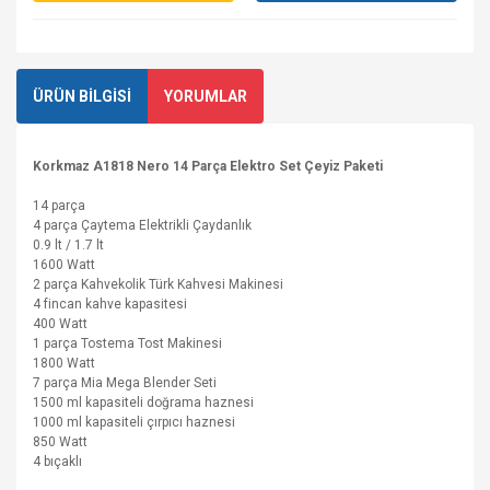
ÜRÜN BİLGİSİ
YORUMLAR
Korkmaz A1818 Nero 14 Parça Elektro Set Çeyiz Paketi
14 parça
4 parça Çaytema Elektrikli Çaydanlık
0.9 lt / 1.7 lt
1600 Watt
2 parça Kahvekolik Türk Kahvesi Makinesi
4 fincan kahve kapasitesi
400 Watt
1 parça Tostema Tost Makinesi
1800 Watt
7 parça Mia Mega Blender Seti
1500 ml kapasiteli doğrama haznesi
1000 ml kapasiteli çırpıcı haznesi
850 Watt
4 bıçaklı