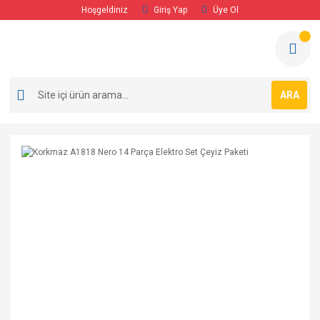
Hoşgeldiniz
Giriş Yap
Üye Ol
ARA