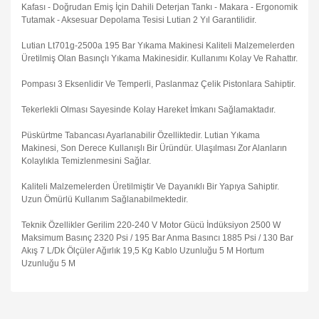
Kafası - Doğrudan Emiş İçin Dahili Deterjan Tankı - Makara - Ergonomik
Tutamak - Aksesuar Depolama Tesisi Lutian 2 Yıl Garantilidir.
Lutian Lt701g-2500a 195 Bar Yıkama Makinesi Kaliteli Malzemelerden
Üretilmiş Olan Basınçlı Yıkama Makinesidir. Kullanımı Kolay Ve Rahattır.
Pompası 3 Eksenlidir Ve Temperli, Paslanmaz Çelik Pistonlara Sahiptir.
Tekerlekli Olması Sayesinde Kolay Hareket İmkanı Sağlamaktadır.
Püskürtme Tabancası Ayarlanabilir Özelliktedir. Lutian Yıkama
Makinesi, Son Derece Kullanışlı Bir Üründür. Ulaşılması Zor Alanların
Kolaylıkla Temizlenmesini Sağlar.
Kaliteli Malzemelerden Üretilmiştir Ve Dayanıklı Bir Yapıya Sahiptir.
Uzun Ömürlü Kullanım Sağlanabilmektedir.
Teknik Özellikler Gerilim 220-240 V Motor Gücü İndüksiyon 2500 W
Maksimum Basınç 2320 Psi / 195 Bar Anma Basıncı 1885 Psi / 130 Bar
Akış 7 L/Dk Ölçüler Ağırlık 19,5 Kg Kablo Uzunluğu 5 M Hortum
Uzunluğu 5 M