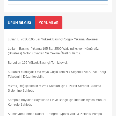
ÜRÜN BİLGİSİ
YORUMLAR
Lutian LT701G 195 Bar Yüksek Basınçlı Soğuk Yıkama Makinesi
Lutian - Basınçlı Yıkama 195 Bar 2500 Watt İndiksiyon Kömürsüz
(Brusless) Motor Kovadan Su Çekme Özelliği Vardır.
Bu Lutian 195 Yüksek Basınçlı Temizleyici.
Kullanıcı Yumuşak, Orta Veya Güçlü Temizlik Seçebilir Ve Su Ve Enerji
Tüketimini Düzenleyebilir.
Mızrak, Değiştirilebilir Mızrak Kafaları İçin Hızlı Bir Serbest Bırakma
Sistemine Sahiptir.
Kompakt Boyutları Sayesinde Ev Ve Bahçe İçin İdealdir. Ayrıca Manuel
Kontrole Sahiptir.
Alüminyum Pompa Kafası - Entegre Bypass Valfli 3 Pistonlu Pompa