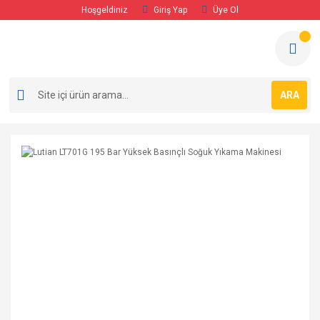
Hoşgeldiniz
Giriş Yap
Üye Ol
ARA