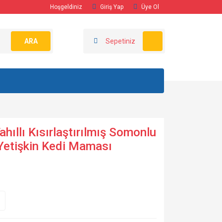
Hoşgeldiniz
Giriş Yap
Üye Ol
ARA
Sepetiniz
ıllı Kısırlaştırılmış Somonlu
 Yetişkin Kedi Maması