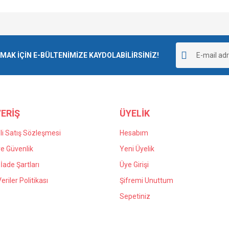
Bu ürüne ilk yorumu siz yapın!
K İÇİN E-BÜLTENİMİZE KAYDOLABİLİRSİNİZ!
Yorum Yaz
ERİŞ
ÜYELİK
i Satış Sözleşmesi
Hesabım
 ve Güvenlik
Yeni Üyelik
 İade Şartları
Üye Girişi
Veriler Politikası
Şifremi Unuttum
Sepetiniz