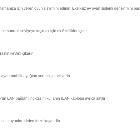
 oynamanıza izin veren oyun sistemini edinin. Eksiksiz ev oyun sistemi deneyimini pa
r sonraki seviyeye taşımak için ek özellikler içerir.
astın keyfini çıkarın
ayarlanabilir ayağına serbestçe açı verin
un LAN bağlantı noktasını kullanın (LAN kablosu ayrıca satılır)
ma ile oyunları sisteminize kaydedin