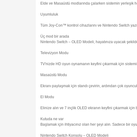
Elde ve Masaüstü modlarında çalarken sistemin yerleşik ho
Uyumluluk
Tüm Joy-Con™ kontrol cihazlarını ve Nintendo Switch yazıl
Üç mod bir arada
Nintendo Switch – OLED Modeli, hayatınıza uyacak şekilde 
Televizyon Modu
TV'nizde HD oyun oynamanın keyfini çıkarmak için sistemin
Masaüstü Modu
Ekranı paylaşmak için standı çevirin, ardından çok oyuncul
El Modu
Elinize alın ve 7 inçlik OLED ekranın keyfini çıkarmak için
Kutuda ne var
Başlamak için ihtiyacınız olan her şeyi alın. Sadece bir oyun
Nintendo Switch Konsolu – OLED Modeli