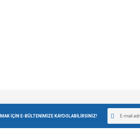
Bu ürüne ilk yorumu siz yapın!
K İÇİN E-BÜLTENİMİZE KAYDOLABİLİRSİNİZ!
Yorum Yaz