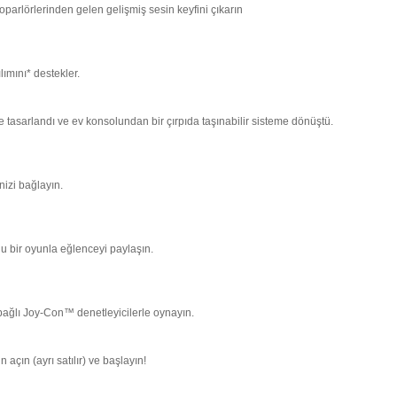
parlörlerinden gelen gelişmiş sesin keyfini çıkarın
ımını* destekler.
tasarlandı ve ev konsolundan bir çırpıda taşınabilir sisteme dönüştü.
izi bağlayın.
u bir oyunla eğlenceyi paylaşın.
 bağlı Joy-Con™ denetleyicilerle oynayın.
 açın (ayrı satılır) ve başlayın!