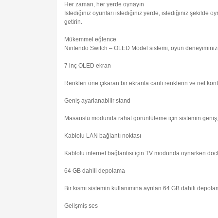
Her zaman, her yerde oynayın
İstediğiniz oyunları istediğiniz yerde, istediğiniz şekilde
getirin.
Mükemmel eğlence
Nintendo Switch – OLED Model sistemi, oyun deneyiminizi bi
7 inç OLED ekran
Renkleri öne çıkaran bir ekranla canlı renklerin ve net kontr
Geniş ayarlanabilir stand
Masaüstü modunda rahat görüntüleme için sistemin geniş, 
Kablolu LAN bağlantı noktası
Kablolu internet bağlantısı için TV modunda oynarken dock'
64 GB dahili depolama
Bir kısmı sistemin kullanımına ayrılan 64 GB dahili depola
Gelişmiş ses