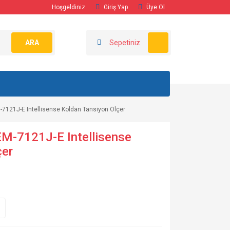
Hoşgeldiniz
Giriş Yap
Üye Ol
ARA
Sepetiniz
121J-E Intellisense Koldan Tansiyon Ölçer
M-7121J-E Intellisense
çer