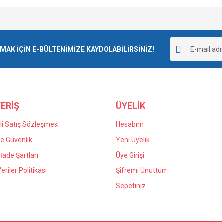
Bu ürüne ilk yorumu siz yapın!
K İÇİN E-BÜLTENİMİZE KAYDOLABİLİRSİNİZ!
Yorum Yaz
ERİŞ
ÜYELİK
i Satış Sözleşmesi
Hesabım
 ve Güvenlik
Yeni Üyelik
 İade Şartları
Üye Girişi
Veriler Politikası
Şifremi Unuttum
Sepetiniz