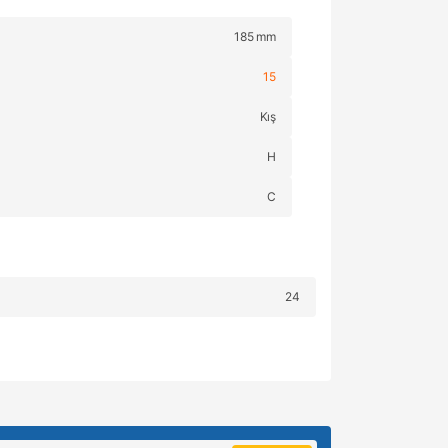
185 mm
15
Kış
H
C
24