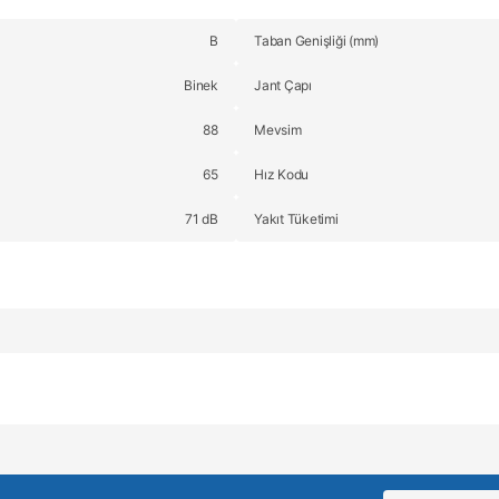
B
Taban Genişliği (mm)
Binek
Jant Çapı
88
Mevsim
65
Hız Kodu
71 dB
Yakıt Tüketimi
Bu ürüne ilk yorumu siz yapın!