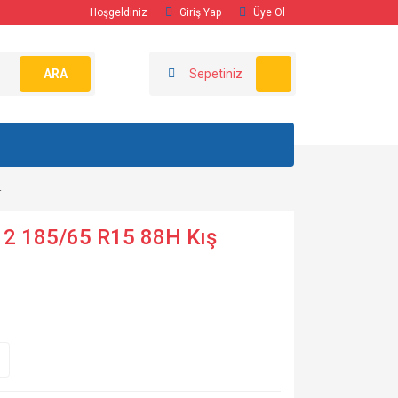
Hoşgeldiniz
Giriş Yap
Üye Ol
ARA
Sepetiniz
4
 2 185/65 R15 88H Kış