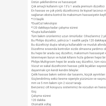
Üstün şekillendirme ve hassasiyet
Çok amaçlı kullanım için 13'ü 1 arada premium düzeltici
En hassas ve çok yönlü düzelticimiz ile kişisel tarzınızı
sağlanan ekstra kontrol ile maksimum hassasiyetin keyfin
*13 başlık
*DualCut teknolojisi
*120 dakikaya kadar çalışma süresi
*Duşta kullanılabilir
Tüm bakım ürünlerimiz uzun ömürlüdür. Cihazlarımız 2 yıl
Bu Philips düzeltici, yalnızca 1 saatlik şarjla 120 dakikaya
Bu düzelticiyi duşta rahatça kullanabilir ve musluk altında
Düzeltme sırasında kontrolün sizde olmasına yardımcı ol
Bu hepsi bir arada saç düzeltici, maksimum hassasiyet için
İstenmeyen burun ve kulak kıllarını hızla gideren hepsi bi
Philips Multigroom hepsi bir arada saç düzeltici, tüm vücut
Vücut ve sakal düzelticinin hassas çelik bıçakları sayesin
dayanmak için kendi kendini bileyler.
Çelik hassas bakım setinin dar tasarımı, küçük ayrıntıları 
Güçlendirilmiş sekiz kesme siperiyle yüzünüze ve saçınız
mm ve 5 mm bakım için 2 vücut tarağı.
Benzersiz cilt koruyucu sistemimiz ile vücudun en hassas 
Güç
Çalışma süresi
120 dakika
Otomatik voltaj