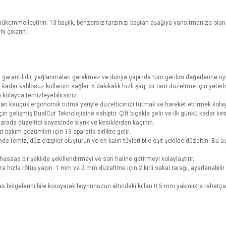
 mükemmelleştirin. 13 başlık, benzersiz tarzınızı baştan aşağıya yansıtmanıza ola
i çıkarın.
 garantilidir, yağlanmaları gerekmez ve dünya çapında tüm gerilim değerlerine u
 kadar kablosuz kullanım sağlar. 5 dakikalık hızlı şarj, bir tam düzeltme için yeterl
 kolayca temizleyebilirsiniz.
an kauçuk ergonomik tutma yeriyle düzelticinizi tutmak ve hareket ettirmek kolay
 gelişmiş DualCut Teknolojisine sahiptir. Çift bıçakla gelir ve ilk günkü kadar kes
r arada düzeltici sayesinde sıyrık ve kesiklerden kaçının.
 bakım çözümleri için 13 aparatla birlikte gelir.
de temiz, düz çizgiler oluşturun ve en kalın tüyleri bile eşit şekilde düzeltin. B
hassas bir şekilde şekillendirmeyi ve son haline getirmeyi kolaylaştırır.
a hızla rötuş yapın. 1 mm ve 2 mm düzeltme için 2 kirli sakal tarağı, ayarlanabil
bölgelerini bile koruyarak boynunuzun altındaki kılları 0,5 mm yakınlıkta rahatça 