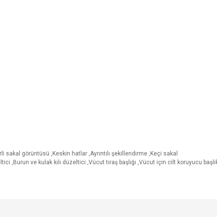
 sakal görüntüsü ,Keskin hatlar ,Ayrıntılı şekillendirme ,Keçi sakal
ci ,Burun ve kulak kılı düzeltici ,Vücut tıraş başlığı ,Vücut için cilt koruyucu başlık