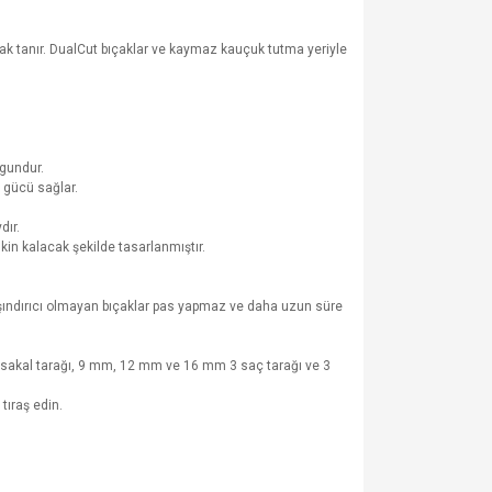
nak tanır. DualCut bıçaklar ve kaymaz kauçuk tutma yeriyle
ygundur.
i gücü sağlar.
dır.
kin kalacak şekilde tasarlanmıştır.
u aşındırıcı olmayan bıçaklar pas yapmaz ve daha uzun süre
ir sakal tarağı, 9 mm, 12 mm ve 16 mm 3 saç tarağı ve 3
tıraş edin.