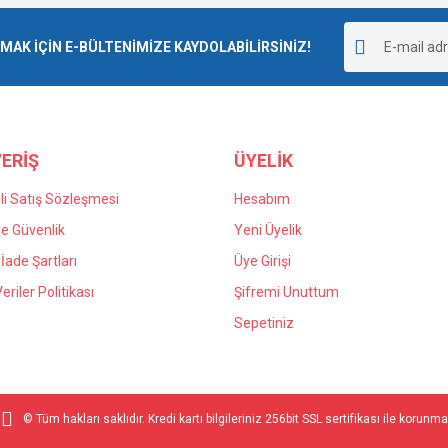
Bu ürüne ilk yorumu siz yapın!
K İÇİN E-BÜLTENİMİZE KAYDOLABİLİRSİNİZ!
Yorum Yaz
ERİŞ
ÜYELİK
i Satış Sözleşmesi
Hesabım
 ve Güvenlik
Yeni Üyelik
 İade Şartları
Üye Girişi
Veriler Politikası
Şifremi Unuttum
Sepetiniz
© Tüm hakları saklıdır. Kredi kartı bilgileriniz 256bit SSL sertifikası ile korunma