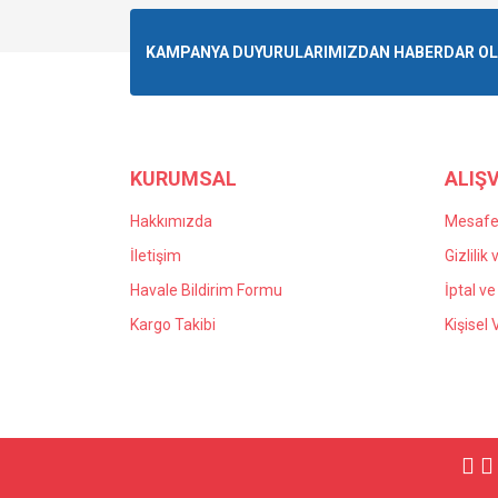
KAMPANYA DUYURULARIMIZDAN HABERDAR OLMA
KURUMSAL
ALIŞV
Hakkımızda
Mesafel
İletişim
Gizlilik
Havale Bildirim Formu
İptal ve
Kargo Takibi
Kişisel 