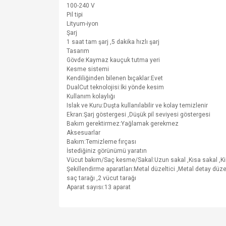
100-240 V
Pil tipi
Lityum-iyon
Şarj
1 saat tam şarj ,5 dakika hızlı şarj
Tasarım
Gövde:Kaymaz kauçuk tutma yeri
Kesme sistemi
Kendiliğinden bilenen bıçaklar:Evet
DualCut teknolojisi:İki yönde kesim
Kullanım kolaylığı
Islak ve Kuru:Duşta kullanılabilir ve kolay temizlenir
Ekran:Şarj göstergesi ,Düşük pil seviyesi göstergesi
Bakım gerektirmez:Yağlamak gerekmez
Aksesuarlar
Bakım:Temizleme fırçası
İstediğiniz görünümü yaratın
Vücut bakım/Saç kesme/Sakal:Uzun sakal ,Kısa sakal ,Kirli
Şekillendirme aparatları:Metal düzeltici ,Metal detay düzelti
saç tarağı ,2 vücut tarağı
Aparat sayısı:13 aparat