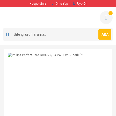
Hoşgeldiniz
Giriş Yap
Üye Ol
ARA