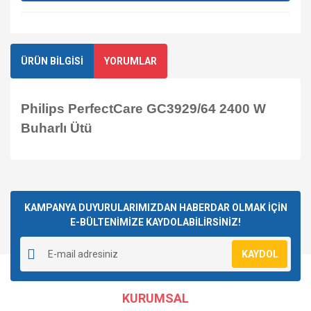
ÜRÜN BİLGİSİ
YORUMLAR
Philips PerfectCare GC3929/64 2400 W
Buharlı Ütü
Bu ürüne ilk yorumu siz yapın!
KAMPANYA DUYURULARIMIZDAN HABERDAR OLMAK İÇİN
E-BÜLTENİMİZE KAYDOLABİLİRSİNİZ!
Yorum Yaz
KAYDOL
KURUMSAL