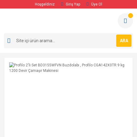
Hoşgeldiniz
Giriş Yap
Üye Ol
ARA