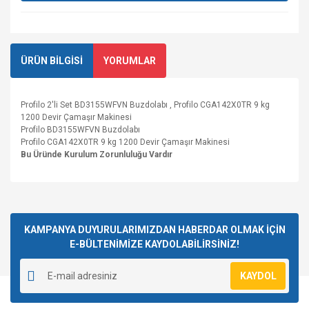
ÜRÜN BİLGİSİ
YORUMLAR
Profilo 2'li Set BD3155WFVN Buzdolabı , Profilo CGA142X0TR 9 kg
1200 Devir Çamaşır Makinesi
Profilo BD3155WFVN Buzdolabı
Profilo CGA142X0TR 9 kg 1200 Devir Çamaşır Makinesi
Bu Üründe Kurulum Zorunluluğu Vardır
Bu ürüne ilk yorumu siz yapın!
KAMPANYA DUYURULARIMIZDAN HABERDAR OLMAK İÇİN
E-BÜLTENİMİZE KAYDOLABİLİRSİNİZ!
Yorum Yaz
KAYDOL