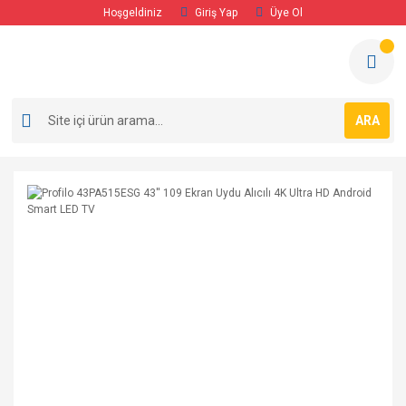
Hoşgeldiniz
Giriş Yap
Üye Ol
ARA