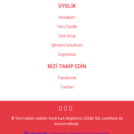
ÜYELİK
Hesabım
Yeni Üyelik
Üye Girişi
Şifremi Unuttum
Sepetiniz
BİZİ TAKİP EDİN
Facebook
Twitter
© Tüm hakları saklıdır. Kredi kartı bilgileriniz 256bit SSL sertifikası ile
korunmaktadır.
ile
ideasoft
e-