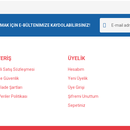
Bu ürüne ilk yorumu siz yapın!
K İÇİN E-BÜLTENİMİZE KAYDOLABİLİRSİNİZ!
Yorum Yaz
ERİŞ
ÜYELİK
i Satış Sözleşmesi
Hesabım
 ve Güvenlik
Yeni Üyelik
 İade Şartları
Üye Girişi
Veriler Politikası
Şifremi Unuttum
Sepetiniz