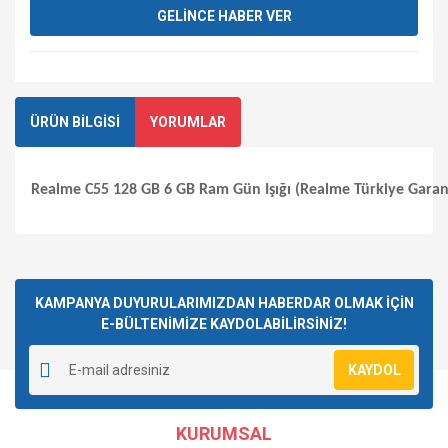
GELİNCE HABER VER
ÜRÜN BİLGİSİ
YORUMLAR
Realme C55 128 GB 6 GB Ram Gün Işığı (Realme Türkiye Garant
Bu ürüne ilk yorumu siz yapın!
KAMPANYA DUYURULARIMIZDAN HABERDAR OLMAK İÇİN
E-BÜLTENİMİZE KAYDOLABİLİRSİNİZ!
Yorum Yaz
KAYDOL
KURUMSAL