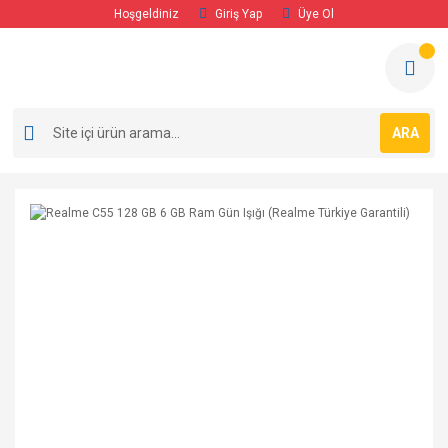
Hoşgeldiniz
Giriş Yap
Üye Ol
ARA