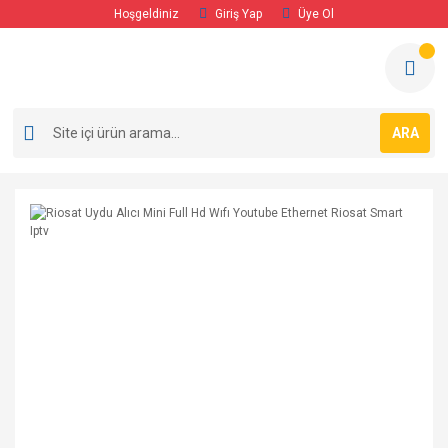
Hoşgeldiniz
Giriş Yap
Üye Ol
ARA