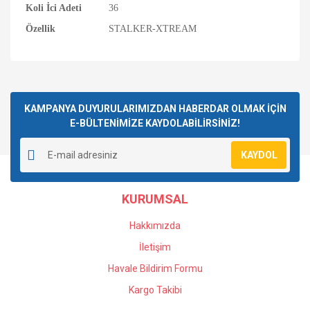
Koli İci Adeti
36
Özellik
STALKER-XTREAM
Bu ürüne ilk yorumu siz yapın!
KAMPANYA DUYURULARIMIZDAN HABERDAR OLMAK İÇİN
E-BÜLTENİMİZE KAYDOLABİLİRSİNİZ!
Yorum Yaz
KAYDOL
KURUMSAL
Hakkımızda
İletişim
Havale Bildirim Formu
Kargo Takibi