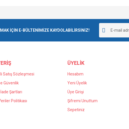
Bu ürüne ilk yorumu siz yapın!
K İÇİN E-BÜLTENİMİZE KAYDOLABİLİRSİNİZ!
Yorum Yaz
ERİŞ
ÜYELİK
i Satış Sözleşmesi
Hesabım
 ve Güvenlik
Yeni Üyelik
 İade Şartları
Üye Girişi
Veriler Politikası
Şifremi Unuttum
Sepetiniz