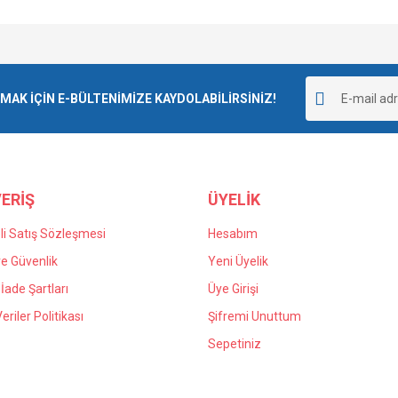
Bu ürüne ilk yorumu siz yapın!
K İÇİN E-BÜLTENİMİZE KAYDOLABİLİRSİNİZ!
Yorum Yaz
ERİŞ
ÜYELİK
i Satış Sözleşmesi
Hesabım
 ve Güvenlik
Yeni Üyelik
 İade Şartları
Üye Girişi
Veriler Politikası
Şifremi Unuttum
Sepetiniz