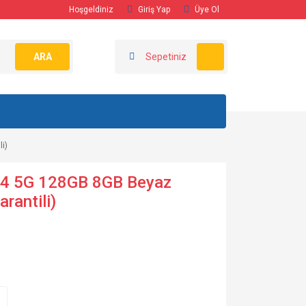
Hoşgeldiniz
Giriş Yap
Üye Ol
ARA
Sepetiniz
i)
4 5G 128GB 8GB Beyaz
rantili)