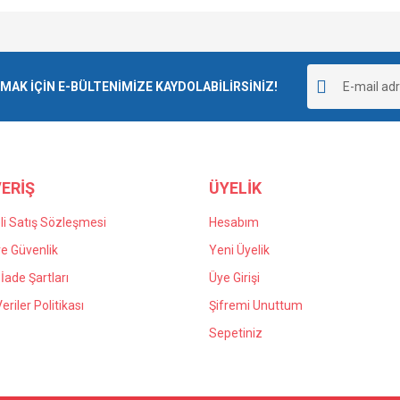
Bu ürüne ilk yorumu siz yapın!
K İÇİN E-BÜLTENİMİZE KAYDOLABİLİRSİNİZ!
Yorum Yaz
ERİŞ
ÜYELİK
i Satış Sözleşmesi
Hesabım
 ve Güvenlik
Yeni Üyelik
 İade Şartları
Üye Girişi
Veriler Politikası
Şifremi Unuttum
Sepetiniz