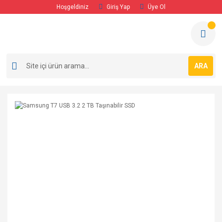
Hoşgeldiniz
Giriş Yap
Üye Ol
ARA