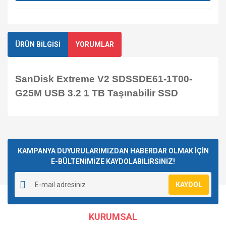
ÜRÜN BİLGİSİ
YORUMLAR
SanDisk Extreme V2 SDSSDE61-1T00-
G25M USB 3.2 1 TB Taşınabilir SSD
Bu ürüne ilk yorumu siz yapın!
KAMPANYA DUYURULARIMIZDAN HABERDAR OLMAK İÇİN
E-BÜLTENİMİZE KAYDOLABİLİRSİNİZ!
Yorum Yaz
KAYDOL
KURUMSAL