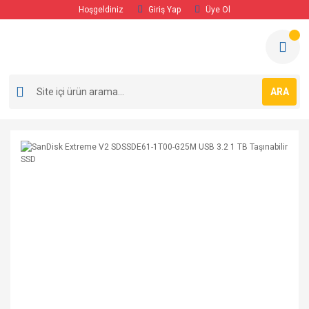
Hoşgeldiniz
Giriş Yap
Üye Ol
ARA