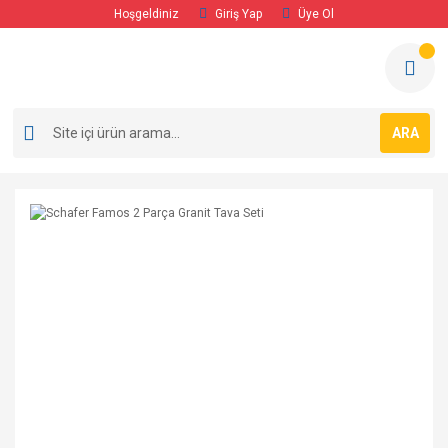
Hoşgeldiniz
Giriş Yap
Üye Ol
ARA