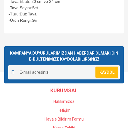
-Tava Ebatı: 20 cm ve 24 cm
-Tava Sayısı:Set
-Türü:Düz Tava
-Ürün Rengi:Gri
Bu ürüne ilk yorumu siz yapın!
KAMPANYA DUYURULARIMIZDAN HABERDAR OLMAK İÇİN
E-BÜLTENİMİZE KAYDOLABİLİRSİNİZ!
Yorum Yaz
KAYDOL
KURUMSAL
Hakkımızda
İletişim
Havale Bildirim Formu