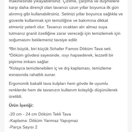
makinesinde yıkayabilirsiniz. Çizilme, çarpma ve düşmelere
karşı daha dirençli olan tavanızı uzun yıllar boyunca ilk gün
alınmış gibi kullanabilirsiniz. Setinizi yıllar boyunca sağlıkla ve
güvenle kullanmak için temizliğine ve bakımına dikkat
etmeniz yeterli olur. Tavanızı ocaktan alır almaz suya
tutmanız granit özelliğine zarar vereceği için temizlemek için
soğumasını beklemeniz tavsiye edilir.
*Biri büyük, biri küçük Schafer Famos Döküm Tava seti.
*Döküm gövdesi sayesinde, ısıyı hapsederek, lezzetli bir
pişirme imkanı sağlar.
*Kolayca temizlenebilen iç ve dış kaplaması, temizleme
esnasında rahatlık sunar.
Ergonomik bakalit tava kulpları hem gövde ile uyumlu
renklerde hem de tavanızın kullanım kolaylığı düşünülerek
üretildi.
Ürün İçeriği:
-20 cm - 24 cm Döküm Tekli Tava
-Kaplama: Döküm Yanmaz Yapışmaz
-Parça Sayısı 2