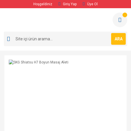
Hoşgeldiniz
Giriş Yap
Üye Ol
ARA