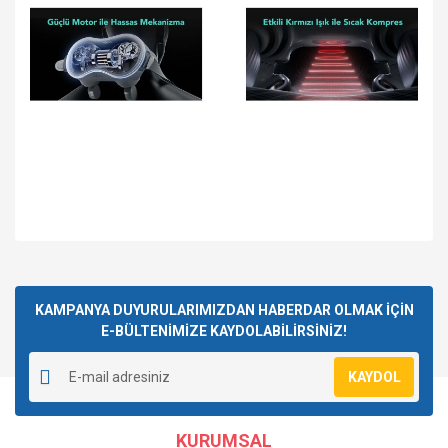
Bu ürüne ilk yorumu siz yapın!
KAMPANYA DUYURULARIMIZDAN HABERDAR OLMAK İÇİN
E-BÜLTENİMİZE KAYDOLABİLİRSİNİZ!
Yorum Yaz
KAYDOL
KURUMSAL