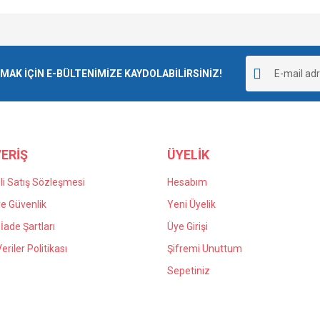
Bu ürüne ilk yorumu siz yapın!
K İÇİN E-BÜLTENİMİZE KAYDOLABİLİRSİNİZ!
Yorum Yaz
ERİŞ
ÜYELİK
i Satış Sözleşmesi
Hesabım
 ve Güvenlik
Yeni Üyelik
 İade Şartları
Üye Girişi
Veriler Politikası
Şifremi Unuttum
Sepetiniz