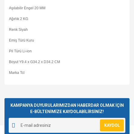
Aşılabilir Engel 20 MM
Ağırlık 2 KG
Renk Siyah
Emiş Türü Kuru
Pil Türü Li-ion
Boyut Y9.4 x G34.2 x D34.2 CM
Marka Tcl
Bu ürüne ilk yorumu siz yapın!
KAMPANYA DUYURULARIMIZDAN HABERDAR OLMAK İÇİN
E-BÜLTENİMİZE KAYDOLABİLİRSİNİZ!
Yorum Yaz
KAYDOL