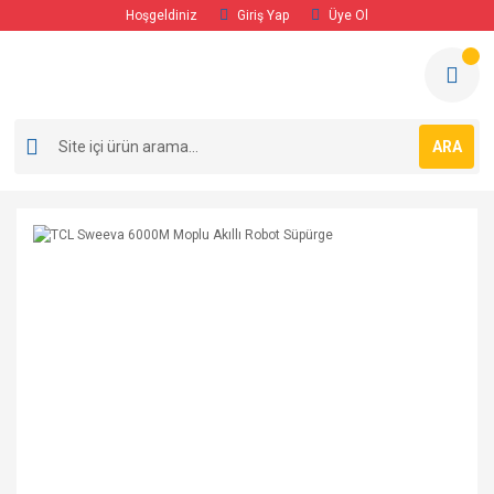
Hoşgeldiniz
Giriş Yap
Üye Ol
ARA