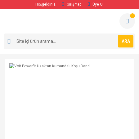
Hoşgeldiniz
Giriş Yap
Üye Ol
ARA