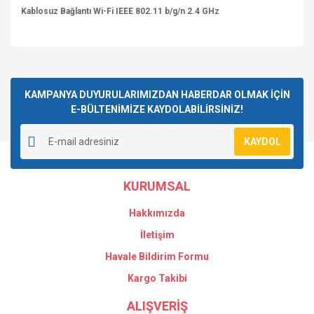
Kablosuz Bağlantı Wi-Fi IEEE 802.11 b/g/n 2.4 GHz
Bu ürüne ilk yorumu siz yapın!
KAMPANYA DUYURULARIMIZDAN HABERDAR OLMAK İÇİN
E-BÜLTENİMİZE KAYDOLABİLİRSİNİZ!
Yorum Yaz
KAYDOL
KURUMSAL
Hakkımızda
İletişim
Havale Bildirim Formu
Kargo Takibi
ALIŞVERİŞ