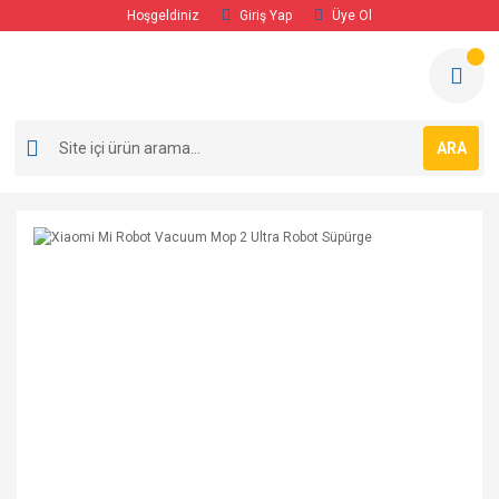
Hoşgeldiniz
Giriş Yap
Üye Ol
ARA