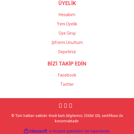
ÜYELİK
Hesabım
Yeni Üyelik
Üye Girişi
Şifremi Unuttum
Sepetiniz
BİZİ TAKİP EDİN
Facebook
Twitter
© Tüm hakları saklıdır. Kredi kartı bilgileriniz 256bit SSL sertifikası ile
korunmaktadır.
ile
ideasoft
e-